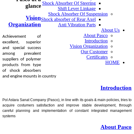
Shock Absorber Of Steering
glance
Shift Lever Linkage
Shock Absorber Of Susp
Vision
Shock absorber of Rear Axel
Organization
Anti Vibration Parts
About
Achievement of
Intro
excellent, superior
Vision Organi
and special success
Our Cu
among prevalent
Certi
suppliers of polymer
products from type
of shock absorbers
and engine mounts in country
Pol Astara Sanat Company (Pasco), in line with its goals & 
acquire costumers satisfaction and improve stable 
careful planning and implementation of constant i
systems